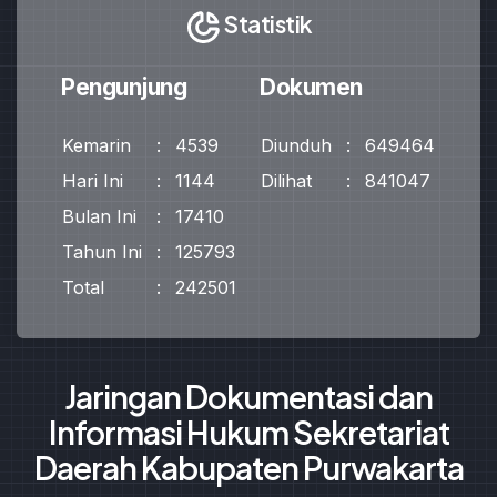
Statistik
Pengunjung
Dokumen
Kemarin
:
4539
Diunduh
:
649464
Hari Ini
:
1144
Dilihat
:
841047
Bulan Ini
:
17410
Tahun Ini
:
125793
Total
:
242501
Jaringan Dokumentasi dan
Informasi Hukum Sekretariat
Daerah Kabupaten Purwakarta