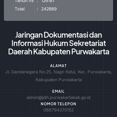
Tahun Ini
:
126181
Total
:
242889
Jaringan Dokumentasi dan
Informasi Hukum Sekretariat
Daerah Kabupaten Purwakarta
ALAMAT
Jl. Gandanegara No.25, Nagri Kidul, Kec. Purwakarta,
Kabupaten Purwakarta
EMAIL
admin@jdih.purwakartakab.go.id
NOMOR TELEPON
088794370152